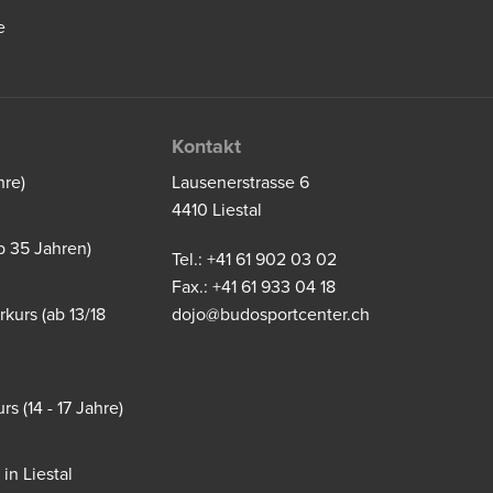
e
Kontakt
hre)
Lausenerstrasse 6
4410 Liestal
b 35 Jahren)
Tel.: +41 61 902 03 02
Fax.: +41 61 933 04 18
kurs (ab 13/18
dojo@budosportcenter.ch
s (14 - 17 Jahre)
in Liestal