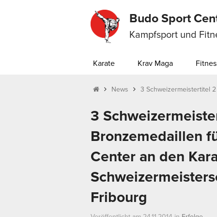
Budo Sport Cen
Kampfsport und Fitn
Karate
Krav Maga
Fitnes
News
3 Schweizermeistertitel 2 
3 Schweizermeistert
Bronzemedaillen f
Center an den Kar
Schweizermeisters
Fribourg
Veröffentlicht am 24.11.2014 in
Erfolge