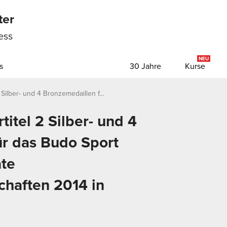
ter
ess
NEU
s
30 Jahre
Kurse
Silber- und 4 Bronzemedaillen f...
itel 2 Silber- und 4
ür das Budo Sport
ate
chaften 2014 in