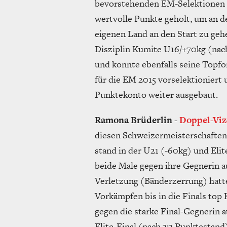
bevorstehenden EM-Selektionen 
wertvolle Punkte geholt, um an 
eigenen Land an den Start zu ge
Disziplin Kumite U16/+70kg (nac
und konnte ebenfalls seine Topfor
für die EM 2015 vorselektioniert 
Punktekonto weiter ausgebaut.
Ramona Brüderlin
-
Doppel-Viz
diesen Schweizermeisterschaften d
stand in der U21 (-60kg) und Elit
beide Male gegen ihre Gegnerin a
Verletzung (Bänderzerrung) hatte 
Vorkämpfen bis in die Finals top
gegen die starke Final-Gegnerin 
Elite-Final (nach 3:3 Punktestand