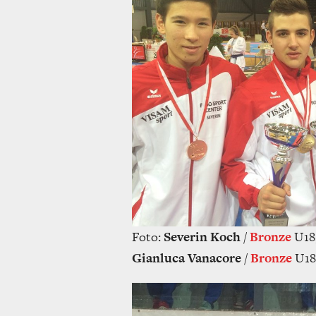
Foto:
Severin Koch
/
Bronze
U18
Gianluca Vanacore
/
Bronze
U18