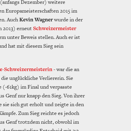
(anfangs Dezember) weitere
den Europameisterschaften 2015 im
hen. Auch
Kevin Wagner
wurde in der
h 2013) erneut
Schweizermeister
m unter Beweis stellen. Auch er ist
und hat mit diesem Sieg sein
e-Schweizermeisterin
- war die an
ie unglückliche Verliererin. Sie
e (-61kg) im Final und verpasste
us Genf nur knapp den Sieg. Von ihrer
sie sich gut erholt und zeigte in den
 Kämpfe. Zum Sieg reichte es jedoch
aus Genf trotzdem nicht, obwohl im
) der fragwürdige Entscheid mit 2:3