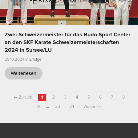
Zwei Schweizermeister für das Budo Sport Center
an den SKF Karate Schweizermeisterschaften
2024 in Sursee/LU
29.10.2024 in
Erfolge
Weiterlesen
← Zurück
1
2
3
4
5
6
7
8
9
…
23
24
Weiter →