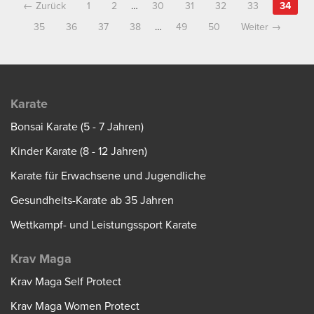
← Zurück
1
2
…
30
31
32
33
34
35
36
37
38
…
49
50
Weiter →
Karate
Bonsai Karate (5 - 7 Jahren)
Kinder Karate (8 - 12 Jahren)
Karate für Erwachsene und Jugendliche
Gesundheits-Karate ab 35 Jahren
Wettkampf- und Leistungssport Karate
Krav Maga
Krav Maga Self Protect
Krav Maga Women Protect