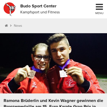
Budo Sport Center
Kampfsport und Fitness
MENU
News
Ramona Brüderlin und Kevin Wagner gewinnen die
Bronzemedaille am 15. Euro Karate Gran Prix in