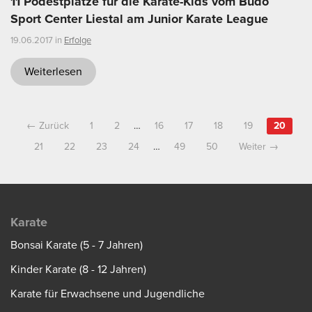
11 Podestplätze für die Karate-Kids vom Budo
Sport Center Liestal am Junior Karate League
19.06.2017 in
Erfolge
Weiterlesen
← Zurück
1
2
…
16
17
18
19
20
21
22
23
24
…
49
50
Weiter →
Karate
Bonsai Karate (5 - 7 Jahren)
Kinder Karate (8 - 12 Jahren)
Karate für Erwachsene und Jugendliche