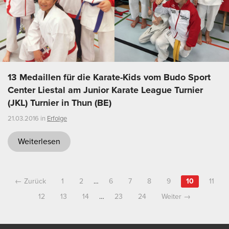
13 Medaillen für die Karate-Kids vom Budo Sport
Center Liestal am Junior Karate League Turnier
(JKL) Turnier in Thun (BE)
21.03.2016 in
Erfolge
Weiterlesen
← Zurück
1
2
…
6
7
8
9
10
11
12
13
14
…
23
24
Weiter →