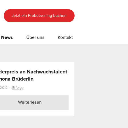
Jetzt ein Probetraining buchen
News
Über uns
Kontakt
derpreis an Nachwuchstalent
ona Brüderlin
.2012 in
Erfolge
Weiterlesen