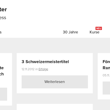
ter
ess
NEU
s
30 Jahre
Kurse
3 Schweizermeistertitel
För
te
Ram
12.11.2012 in
Erfolge
ch
05.11
Weiterlesen