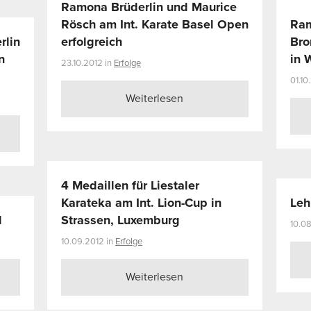
Ramona Brüderlin und Maurice
Rösch am Int. Karate Basel Open
Ram
rlin
erfolgreich
Bro
n
in 
23.10.2012 in
Erfolge
01.10
Weiterlesen
4 Medaillen für Liestaler
Karateka am Int. Lion-Cup in
Leh
d
Strassen, Luxemburg
10.08
10.09.2012 in
Erfolge
Weiterlesen