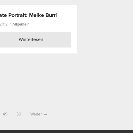
ate Portrait: Meike Burri
.2012 in
Allgemein
Weiterlesen
49
50
Weiter →