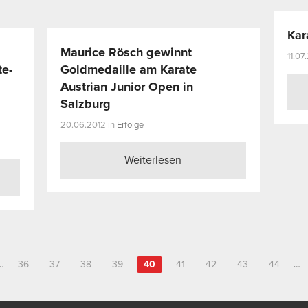
Kar
Maurice Rösch gewinnt
11.07
te-
Goldmedaille am Karate
Austrian Junior Open in
Salzburg
20.06.2012 in
Erfolge
Weiterlesen
…
36
37
38
39
40
41
42
43
44
…