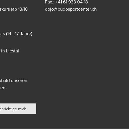
Fax.: +41 61 933 04 18
kurs (ab 13/18
dojo@budosportcenter.ch
s (14 - 17 Jahre)
in Liestal
sobald unseren
en.