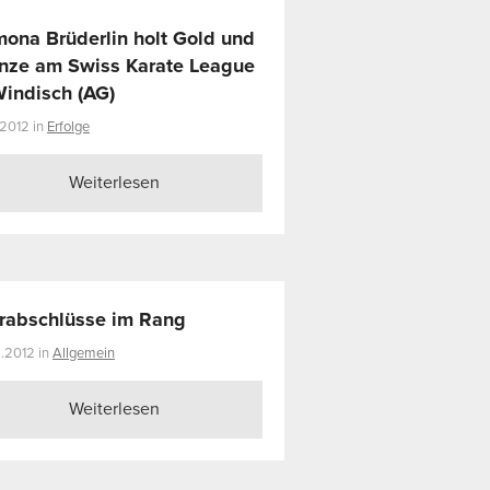
ona Brüderlin holt Gold und
nze am Swiss Karate League
Windisch (AG)
.2012 in
Erfolge
Weiterlesen
rabschlüsse im Rang
.2012 in
Allgemein
Weiterlesen